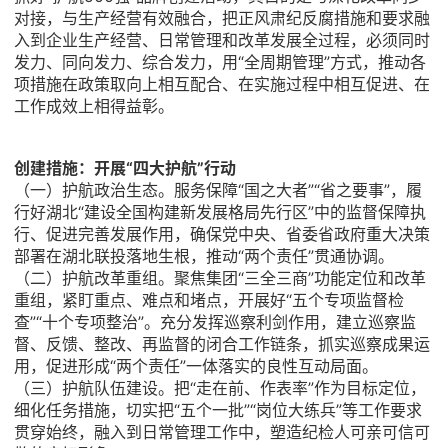
对接，与生产经营有效融合，把正风肃纪反腐措施和要求融
入到企业生产经营、日常管理和改革发展全过程，必须同时
发力、同向发力、综合发力，用“全周期管理”方式，推动各
项措施在政策取向上相互配合、在实施过程中相互促进、在
工作成效上相得益彰。
创建措施：
开展“四大护航”行动
（一）护航政治生态。服务保障“国之大者”“省之要事”，履
行好湖北“建设全国构建新发展格局先行区”中的监督保障执
行、促进完善发展作用，确保党中央、省委省政府重大决策
部署在湖北联投落地生根，推动“两个责任”贯通协调。
（二）护航改革重组。聚焦集团“三全三商”功能定位和改革
重组，紧盯重点、难点和堵点，开展好“五个专项监督检
查”“十个专项整治”。充分发挥巡察利剑作用，建立巡察监
督、反馈、整改、再监督的闭合工作链条，抓实巡察成果运
用，促进形成“两个责任”一体落实的良性互动局面。
（三）护航队伍建设。把“走在前、作表率”作为目标定位，
细化任务措施，切实把“五个一批”“岗位大练兵”等工作要求
贯穿始终，融入到日常管理工作中，塑造纪检人可亲可信可