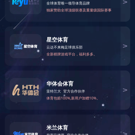
团省委企业工委书记，省国资委群众工作处副处长、处长、
企业领导人员管理处处长，省长江产业投资集团有限公司党
委副书记。现任世界竞猜网党委副书记。
版权所有： 世界竞猜网
ICP备案号：鄂ICP备
12002739号
办公地址：武昌区中南路99号保利大厦38层
电话：027-81737700
传真：027-81737799
九州官方网站
|
开云手机站登录入口
|
必一app官网
|
星空网页
版
|
开云足球体育
|
博鱼官方网页版
|
乐鱼官方网站
|
MILAN.COM
|
乐竞官网
|